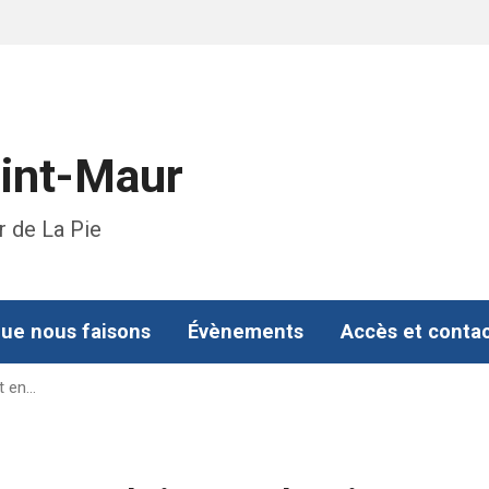
aint-Maur
r de La Pie
ue nous faisons
Évènements
Accès et conta
t en…