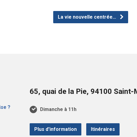
volume.
La vie nouvelle centrée…
65, quai de la Pie, 94100 Sain
Dimanche à 11h
Plus d'information
Itinéraires