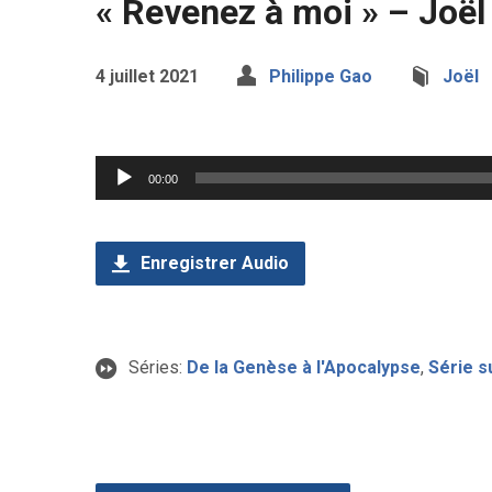
« Revenez à moi » – Joël
4 juillet 2021
Philippe Gao
Joël
Lecteur
00:00
audio
Enregistrer Audio
Séries:
De la Genèse à l'Apocalypse
,
Série s