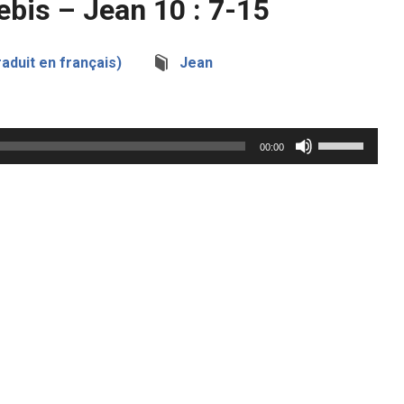
ebis – Jean 10 : 7-15
aduit en français)
Jean
Utilisez
00:00
les
flèches
haut/bas
pour
augmenter
ou
diminuer
le
volume.