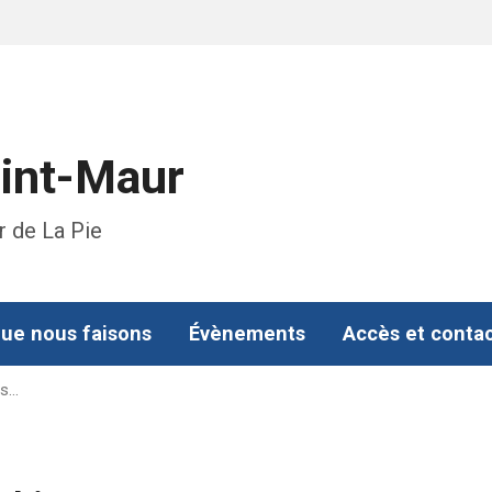
aint-Maur
r de La Pie
ue nous faisons
Évènements
Accès et conta
is…