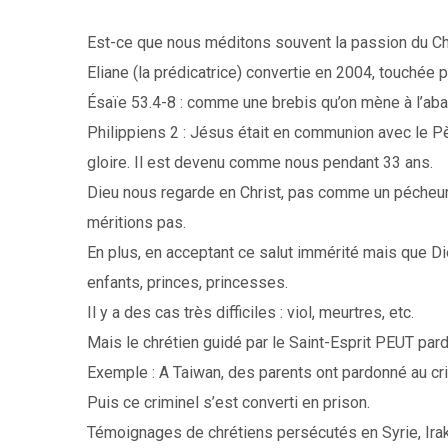
Est-ce que nous méditons souvent la passion du Ch
Eliane (la prédicatrice) convertie en 2004, touchée 
Ésaïe 53.4-8 : comme une brebis qu’on mène à l’abat
Philippiens 2 : Jésus était en communion avec le Pèr
gloire. Il est devenu comme nous pendant 33 ans.
Dieu nous regarde en Christ, pas comme un pécheur,
méritions pas.
En plus, en acceptant ce salut immérité mais que Di
enfants, princes, princesses.
Il y a des cas très difficiles : viol, meurtres, etc.
Mais le chrétien guidé par le Saint-Esprit PEUT par
Exemple : A Taiwan, des parents ont pardonné au crim
Puis ce criminel s’est converti en prison.
Témoignages de chrétiens persécutés en Syrie, Irak 