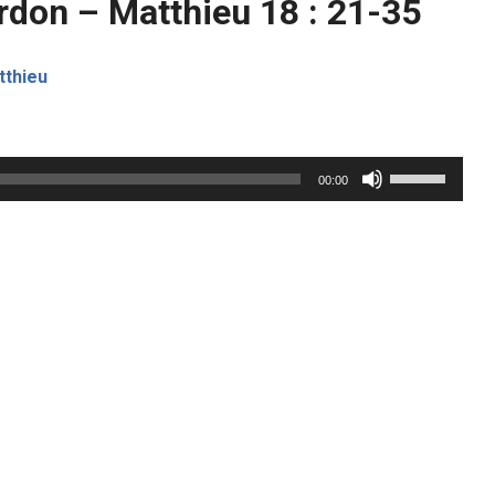
rdon – Matthieu 18 : 21-35
tthieu
Utilisez
00:00
les
flèches
haut/bas
pour
augmenter
ou
diminuer
le
volume.