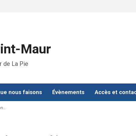
aint-Maur
r de La Pie
ue nous faisons
Évènements
Accès et conta
on…