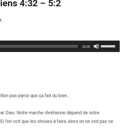
iens 4:32 – 5:2
s
Utilisez
00:00
les
flèches
haut/bas
pour
augmenter
. Non pas parce que ça fait du bien…
ou
diminuer
 Dieu. Notre marche chrétienne dépend de notre
le
 l’on voit que les choses à faire, alors on ne voit pas ce
volume.