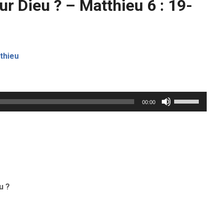
ur Dieu ? – Matthieu 6 : 19-
thieu
Utilisez
00:00
les
flèches
haut/bas
pour
augmenter
u ?
ou
diminuer
le