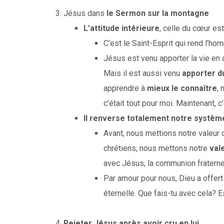
Jésus dans
le Sermon sur la montagne
L’attitude intérieure
, celle du cœur est
C’est le Saint-Esprit qui rend l’
Jésus est venu apporter la vie en
Mais il est aussi venu
apporter d
apprendre à
mieux le connaître
,
c’était tout pour moi. Maintenant, c’
Il renverse totalement notre systèm
Avant, nous mettions notre valeur 
chrétiens, nous mettons notre
val
avec Jésus, la communion fraterne
Par amour pour nous, Dieu a offert 
éternelle. Que fais-tu avec cela? 
Rejeter Jésus après avoir cru en lui
…