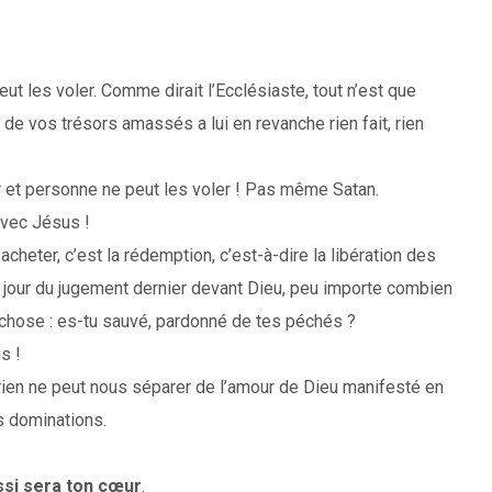
eut les voler. Comme dirait l’Ecclésiaste, tout n’est que
r de vos trésors amassés a lui en revanche rien fait, rien
r et personne ne peut les voler ! Pas même Satan.
 avec Jésus !
cheter, c’est la rédemption, c’est-à-dire la libération des
e jour du jugement dernier devant Dieu, peu importe combien
 chose : es-tu sauvé, pardonné de tes péchés ?
s !
 rien ne peut nous séparer de l’amour de Dieu manifesté en
es dominations.
ussi sera ton cœur
.