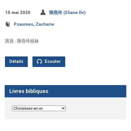
10 mai 2020
陳燕玲 (Eliane Dv)
Psaumes
,
Zacharie
講員 : 陳燕玲姐妹
Détails
Ecouter
Livres bibliques