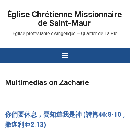
Église Chrétienne Missionnaire
de Saint-Maur
Église protestante évangélique – Quartier de La Pie
Multimedias on Zacharie
你們要休息，要知道我是神 (詩篇46:8-10 ,
撒迦利亜2:13)