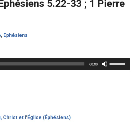
Éphésiens 5.22-33 ; 1 Pierre
e
,
Ephésiens
Utilisez
00:00
les
flèches
haut/bas
pour
augmenter
, Christ et l'Église (Éphésiens)
ou
diminuer
le