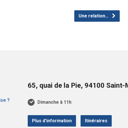
volume.
Une relation…
65, quai de la Pie, 94100 Sain
Dimanche à 11h
Plus d'information
Itinéraires