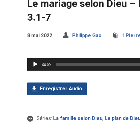
Le mariage selon Dieu – 
3.1-7
8 mai 2022
Philippe Gao
1 Pierr
Lecteur
00:00
audio
Enregistrer Audio
Séries:
La famille selon Dieu
,
Le plan de Dieu