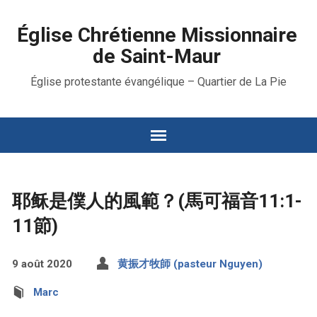
Église Chrétienne Missionnaire
de Saint-Maur
Église protestante évangélique – Quartier de La Pie
耶稣是僕人的風範？(馬可福音11:1-
11節)
9 août 2020
黄振才牧師 (pasteur Nguyen)
Marc