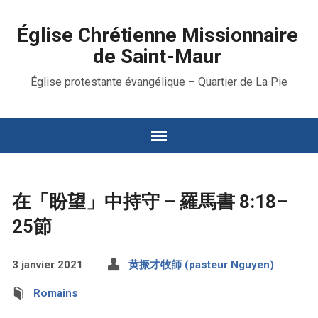
Église Chrétienne Missionnaire
de Saint-Maur
Église protestante évangélique – Quartier de La Pie
在「盼望」中持守 – 羅馬書 8:18–
25節
3 janvier 2021
黄振才牧師 (pasteur Nguyen)
Romains