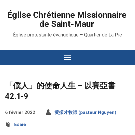
Église Chrétienne Missionnaire
de Saint-Maur
Église protestante évangélique – Quartier de La Pie
「僕人」的使命人生 – 以賽亞書
42.1-9
6 février 2022
黄振才牧師 (pasteur Nguyen)
Esaïe